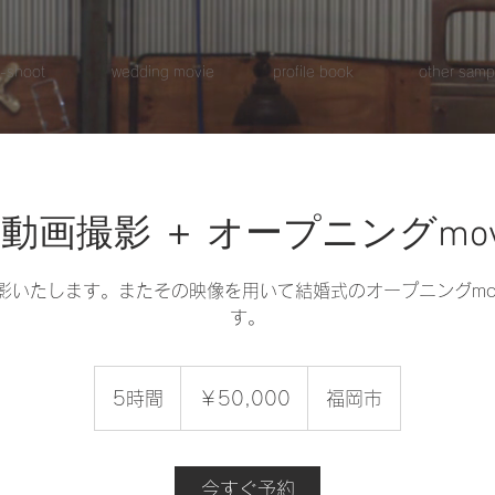
e-shoot
wedding movie
profile book
other samp
動画撮影 ＋ オープニングmov
影いたします。またその映像を用いて結婚式のオープニングmov
す。
50,000
円
5時間
5
￥50,000
福岡市
時
間
今すぐ予約