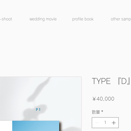
e-shoot
wedding movie
profile book
other samp
TYPE 『D
価
￥40,000
格
数量
*