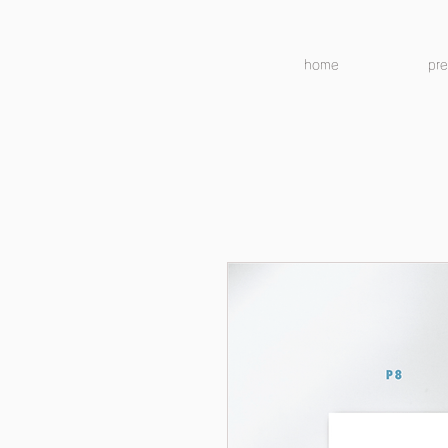
home
pr