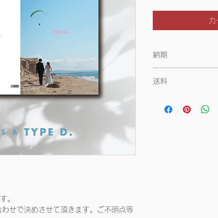
カ
納期
お届け希望日の「6
送料
納期を早めたいお客
無料（全国一律）
です。
合わせで決めさせて頂きます。ご不明点等