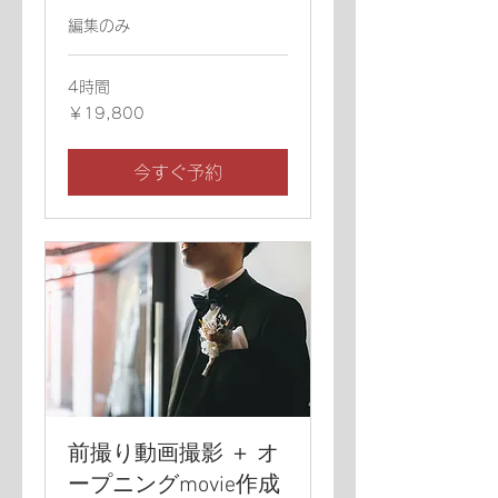
編集のみ
4時間
19,800
￥19,800
円
今すぐ予約
前撮り動画撮影 ＋ オ
ープニングmovie作成